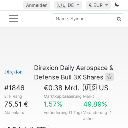
Anmelden
🇩🇪
DE
€ EUR
Direxion Daily Aerospace &
Defense Bull 3X Shares
#1846
€0.38 Mrd.
🇺🇸 US
ETF Rang
Marktkapitalisierung
Markt
75,51 €
1.57%
49.89%
Aktienkurs
Veränderung (1 Tag)
Veränderung (1
Jahr)