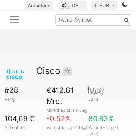
Anmelden
🇩🇪
DE
€ EUR
Cisco
#28
€412.61
🇺🇸
Rang
Land
Mrd.
Marktkapitalisierung
104,69 €
-0.52%
80.83%
Aktienkurs
Veränderung (1 Tag)
Veränderung (1
Jahr)