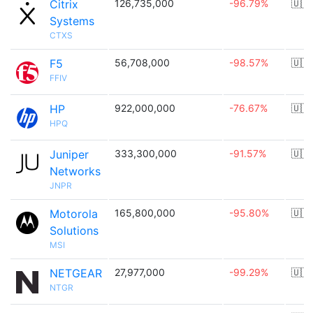
Citrix
126,735,000
-96.79%
🇺🇸
Systems
CTXS
F5
56,708,000
-98.57%
🇺🇸
FFIV
HP
922,000,000
-76.67%
🇺🇸
HPQ
Juniper
333,300,000
-91.57%
🇺🇸
Networks
JNPR
Motorola
165,800,000
-95.80%
🇺🇸
Solutions
MSI
NETGEAR
27,977,000
-99.29%
🇺🇸
NTGR