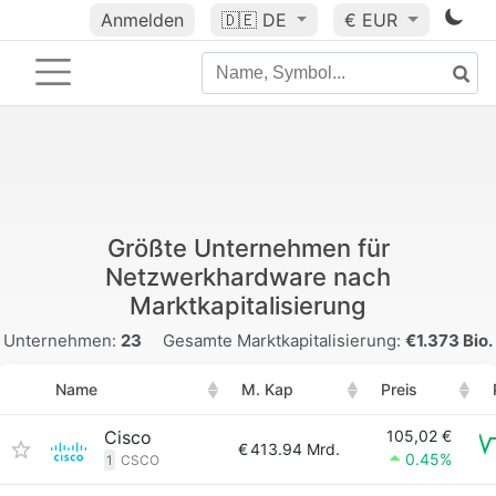
Anmelden
🇩🇪
DE
€ EUR
Größte Unternehmen für
Netzwerkhardware nach
Marktkapitalisierung
Unternehmen:
23
Gesamte Marktkapitalisierung:
€1.373 Bio.
Name
M. Kap
Preis
Cisco
105,02 €
€
413.94 Mrd.
0.45%
1
CSCO