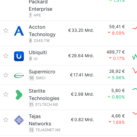
1.51%
Packard
Enterprise
7
HPE
Accton
59,41 €
€
33.20 Mrd.
8.09%
Technology
8
2345.TW
Ubiquiti
489,77 €
€
29.64 Mrd.
0.17%
9
UI
Supermicro
26,92 €
€
17.41 Mrd.
5.96%
10
SMCI
Sterlite
5,80 €
€
2.98 Mrd.
0.80%
Technologies
11
STLTECH.NS
Tejas
4,66 €
€
0.82 Mrd.
1.69%
Networks
12
TEJASNET.NS