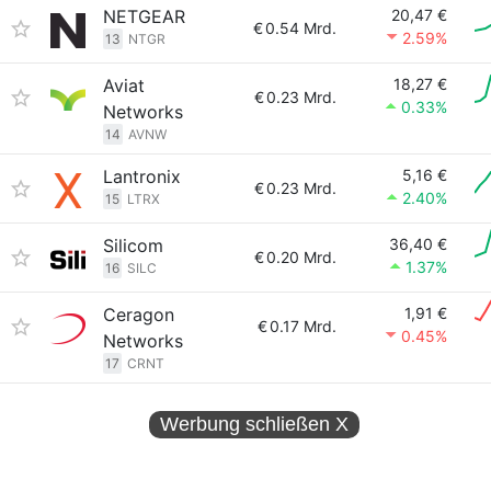
NETGEAR
20,47 €
€
0.54 Mrd.
2.59%
13
NTGR
Aviat
18,27 €
€
0.23 Mrd.
0.33%
Networks
14
AVNW
Lantronix
5,16 €
€
0.23 Mrd.
2.40%
15
LTRX
Silicom
36,40 €
€
0.20 Mrd.
1.37%
16
SILC
Ceragon
1,91 €
€
0.17 Mrd.
0.45%
Networks
17
CRNT
Werbung schließen
X