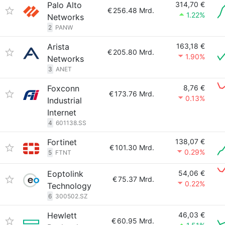
Palo Alto
314,70 €
€
256.48 Mrd.
1.22%
Networks
2
PANW
Arista
163,18 €
€
205.80 Mrd.
1.90%
Networks
3
ANET
Foxconn
8,76 €
€
173.76 Mrd.
0.13%
Industrial
Internet
4
601138.SS
Fortinet
138,07 €
€
101.30 Mrd.
0.29%
5
FTNT
Eoptolink
54,06 €
€
75.37 Mrd.
0.22%
Technology
6
300502.SZ
Hewlett
46,03 €
€
60.95 Mrd.