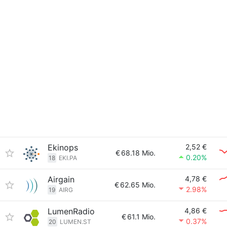
Ekinops
2,52 €
€
68.18 Mio.
0.20%
18
EKI.PA
Airgain
4,78 €
€
62.65 Mio.
2.98%
19
AIRG
LumenRadio
4,86 €
€
61.1 Mio.
0.37%
20
LUMEN.ST