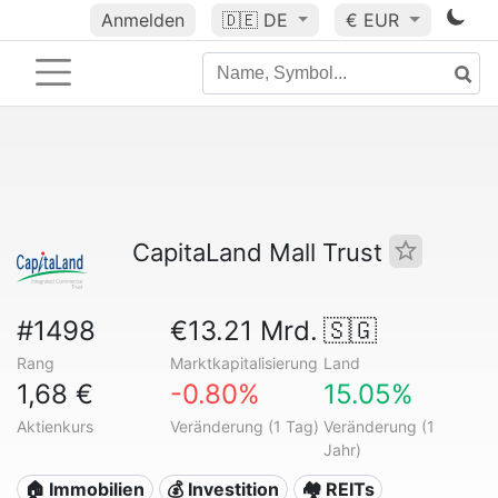
Anmelden
🇩🇪
DE
€ EUR
CapitaLand Mall Trust
#1498
€13.21 Mrd.
🇸🇬
Rang
Marktkapitalisierung
Land
1,68 €
-0.80%
15.05%
Aktienkurs
Veränderung (1 Tag)
Veränderung (1
Jahr)
🏠 Immobilien
💰 Investition
🏘️ REITs