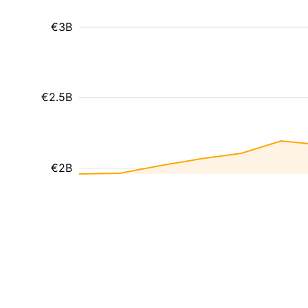
€3B
€2.5B
€2B