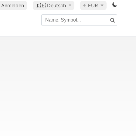
Anmelden
🇩🇪
Deutsch
€ EUR