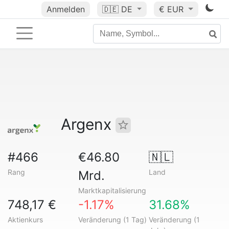
Anmelden
🇩🇪
DE
€ EUR
Argenx
#466
€46.80
🇳🇱
Rang
Land
Mrd.
Marktkapitalisierung
748,17 €
-1.17%
31.68%
Aktienkurs
Veränderung (1 Tag)
Veränderung (1