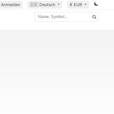
Anmelden
🇩🇪
Deutsch
€ EUR