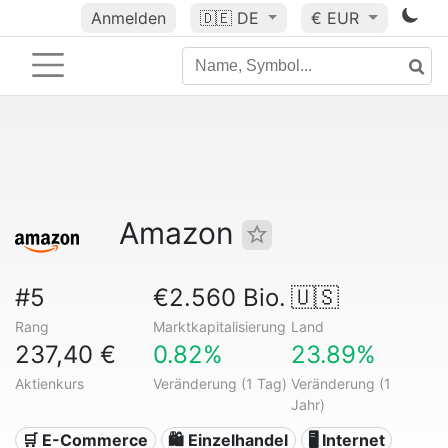
Anmelden
🇩🇪
DE
€ EUR
Amazon
#5
€2.560 Bio.
🇺🇸
Rang
Marktkapitalisierung
Land
237,40 €
0.82%
23.89%
Aktienkurs
Veränderung (1 Tag)
Veränderung (1
Jahr)
🛒 E-Commerce
🛍️ Einzelhandel
🖥️ Internet