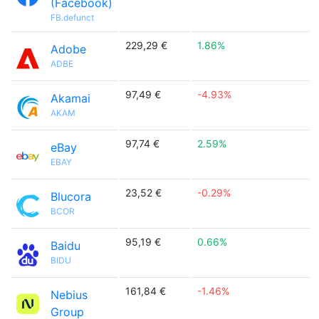
(Facebook)
FB.defunct
229,29 €
1.86%
Adobe
ADBE
97,49 €
-4.93%
Akamai
AKAM
97,74 €
2.59%
eBay
EBAY
23,52 €
-0.29%
Blucora
BCOR
95,19 €
0.66%
Baidu
BIDU
161,84 €
-1.46%
Nebius
Group