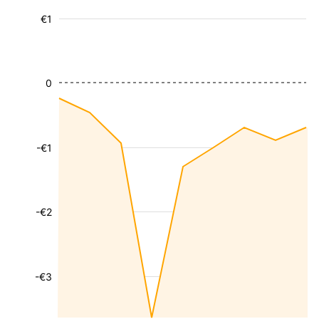
€1
0
-€1
-€2
-€3