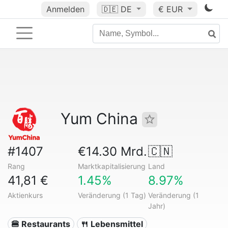
Anmelden
🇩🇪
DE
€ EUR
Yum China
#1407
€14.30 Mrd.
🇨🇳
Rang
Marktkapitalisierung
Land
41,81 €
1.45%
8.97%
Aktienkurs
Veränderung (1 Tag)
Veränderung (1
Jahr)
🍔 Restaurants
🍴 Lebensmittel