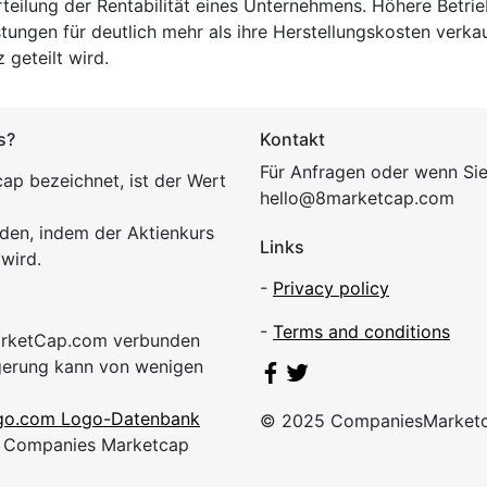
rteilung der Rentabilität eines Unternehmens. Höhere Betrie
tungen für deutlich mehr als ihre Herstellungskosten verk
geteilt wird.
s?
Kontakt
Für Anfragen oder wenn Sie
ap bezeichnet, ist der Wert
hel
lo@8market
cap.com
rden, indem der Aktienkurs
Links
 wird.
-
Privacy policy
-
Terms and conditions
MarketCap.com verbunden
gerung kann von wenigen
go.com Logo-Datenbank
© 2025 CompaniesMarket
n. Companies Marketcap