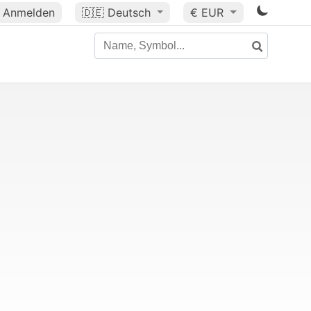
Anmelden
🇩🇪
Deutsch
€ EUR