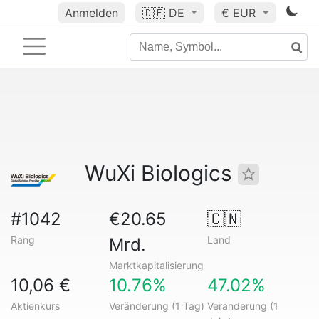
Anmelden
🇩🇪
DE
€ EUR
WuXi Biologics
#1042
€20.65
🇨🇳
Rang
Land
Mrd.
Marktkapitalisierung
10,06 €
10.76%
47.02%
Aktienkurs
Veränderung (1 Tag)
Veränderung (1