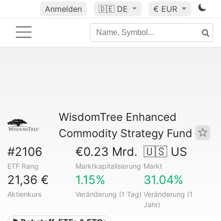
Anmelden
🇩🇪
DE
€ EUR
WisdomTree Enhanced
Commodity Strategy Fund
#2106
€0.23 Mrd.
🇺🇸 US
ETF Rang
Marktkapitalisierung
Markt
21,36 €
1.15%
31.04%
Aktienkurs
Veränderung (1 Tag)
Veränderung (1
Jahr)