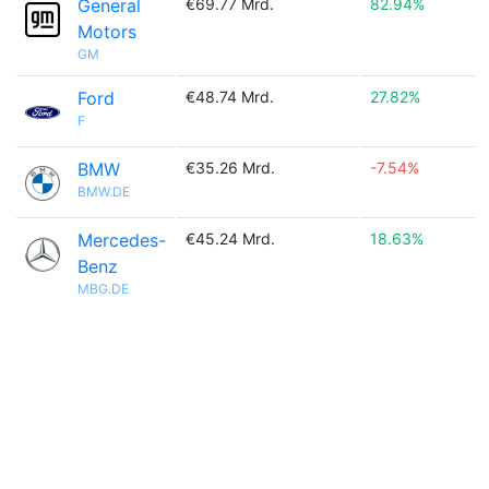
General
€69.77 Mrd.
82.94%
Motors
GM
Ford
€48.74 Mrd.
27.82%
F
BMW
€35.26 Mrd.
-7.54%
BMW.DE
Mercedes-
€45.24 Mrd.
18.63%
Benz
MBG.DE