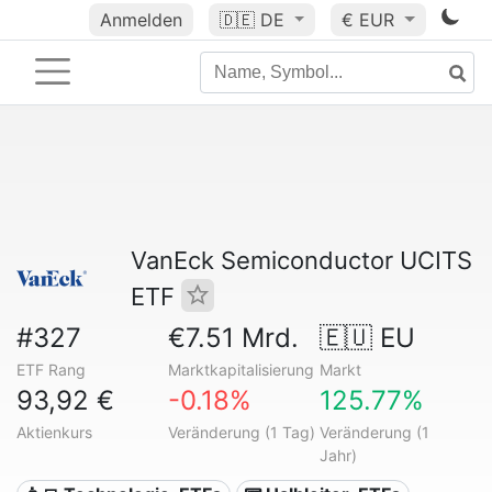
Anmelden
🇩🇪
DE
€ EUR
VanEck Semiconductor UCITS
ETF
#327
€7.51 Mrd.
🇪🇺 EU
ETF Rang
Marktkapitalisierung
Markt
93,92 €
-0.18%
125.77%
Aktienkurs
Veränderung (1 Tag)
Veränderung (1
Jahr)