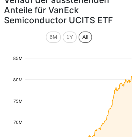
Verlauf der ausstehenden
Anteile für VanEck
Semiconductor UCITS ETF
6M
1Y
All
85M
80M
75M
70M