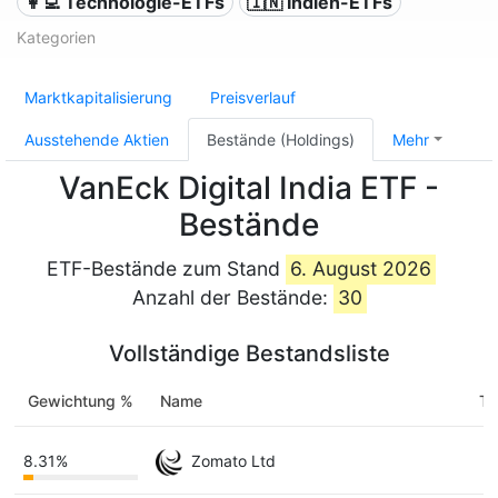
👩‍💻 Technologie-ETFs
🇮🇳 Indien-ETFs
Kategorien
Marktkapitalisierung
Preisverlauf
Ausstehende Aktien
Bestände (Holdings)
Mehr
VanEck Digital India ETF -
Bestände
ETF-Bestände zum Stand
6. August 2026
Anzahl der Bestände:
30
Vollständige Bestandsliste
Gewichtung %
Name
Ti
8.31%
Zomato Ltd