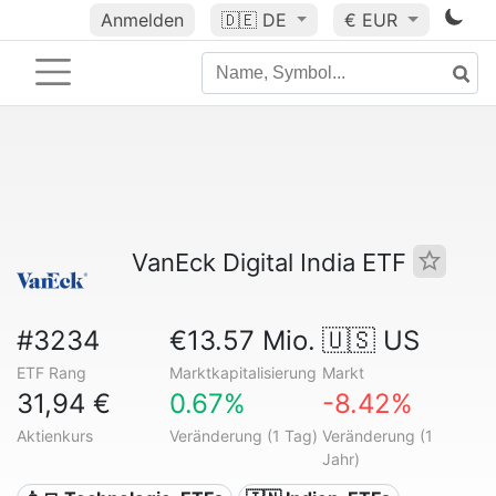
Anmelden
🇩🇪
DE
€ EUR
VanEck Digital India ETF
#3234
€13.57 Mio.
🇺🇸 US
ETF Rang
Marktkapitalisierung
Markt
31,94 €
0.67%
-8.42%
Aktienkurs
Veränderung (1 Tag)
Veränderung (1
Jahr)