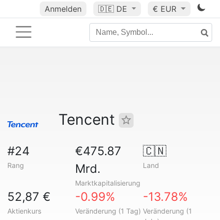
Anmelden
🇩🇪
DE
€ EUR
Tencent
#24
€475.87
🇨🇳
Rang
Land
Mrd.
Marktkapitalisierung
52,87 €
-0.99%
-13.78%
Aktienkurs
Veränderung (1 Tag)
Veränderung (1