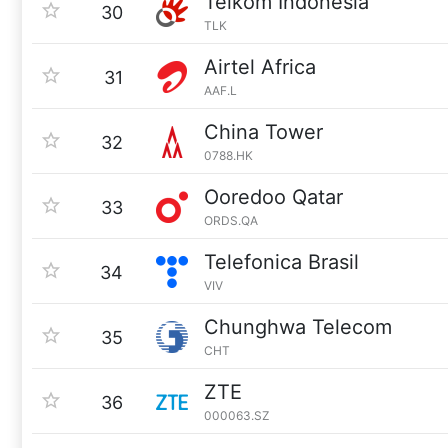
Telkom Indonesia
30
TLK
Airtel Africa
31
AAF.L
China Tower
32
0788.HK
Ooredoo Qatar
33
ORDS.QA
Telefonica Brasil
34
VIV
Chunghwa Telecom
35
CHT
ZTE
36
000063.SZ