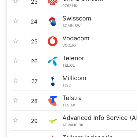
23
0762.HK
Swisscom
24
SCMN.SW
Vodacom
25
VOD.JO
Telenor
26
TEL.OL
Millicom
27
TIGO
Telstra
28
TLS.AX
Advanced Info Service (A
29
ADVANC.BK