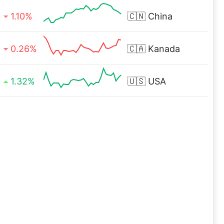
1.10%
🇨🇳
China
0.26%
🇨🇦
Kanada
1.32%
🇺🇸
USA