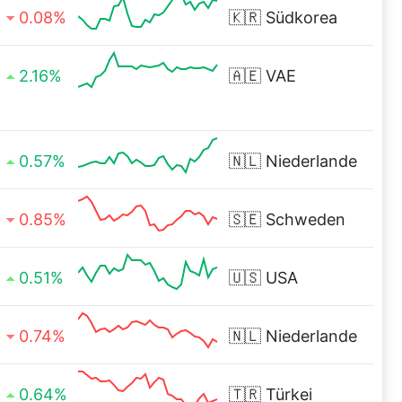
0.08%
🇰🇷
Südkorea
2.16%
🇦🇪
VAE
0.57%
🇳🇱
Niederlande
0.85%
🇸🇪
Schweden
0.51%
🇺🇸
USA
0.74%
🇳🇱
Niederlande
0.64%
🇹🇷
Türkei