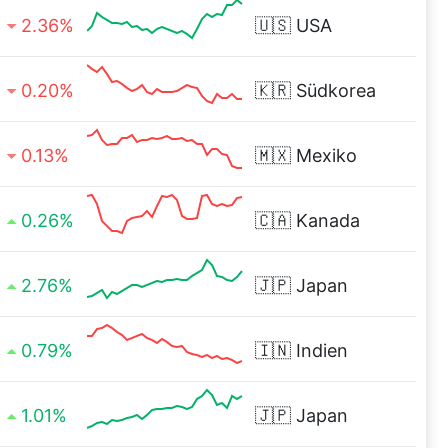
2.36%
🇺🇸
USA
0.20%
🇰🇷
Südkorea
0.13%
🇲🇽
Mexiko
0.26%
🇨🇦
Kanada
2.76%
🇯🇵
Japan
0.79%
🇮🇳
Indien
1.01%
🇯🇵
Japan