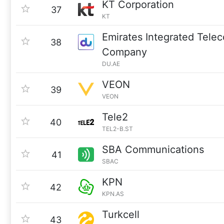
KT Corporation
37
KT
Emirates Integrated Tele
38
Company
DU.AE
VEON
39
VEON
Tele2
40
TEL2-B.ST
SBA Communications
41
SBAC
KPN
42
KPN.AS
Turkcell
43