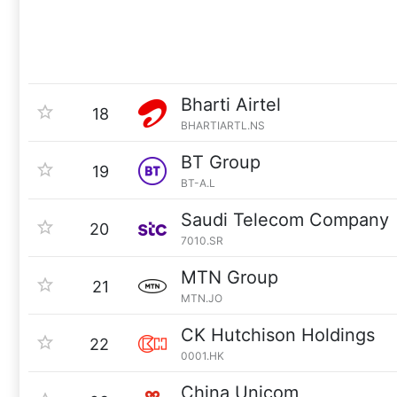
Bharti Airtel
18
BHARTIARTL.NS
BT Group
19
BT-A.L
Saudi Telecom Company
20
7010.SR
MTN Group
21
MTN.JO
CK Hutchison Holdings
22
0001.HK
China Unicom