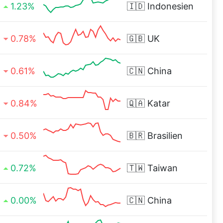
1.23%
🇮🇩
Indonesien
0.78%
🇬🇧
UK
0.61%
🇨🇳
China
0.84%
🇶🇦
Katar
0.50%
🇧🇷
Brasilien
0.72%
🇹🇼
Taiwan
0.00%
🇨🇳
China