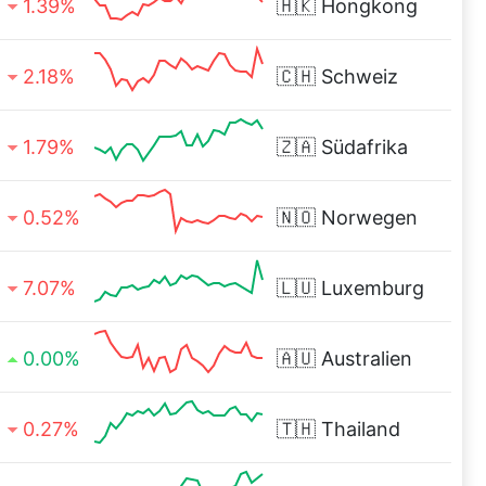
1.39%
🇭🇰
Hongkong
2.18%
🇨🇭
Schweiz
1.79%
🇿🇦
Südafrika
0.52%
🇳🇴
Norwegen
7.07%
🇱🇺
Luxemburg
0.00%
🇦🇺
Australien
0.27%
🇹🇭
Thailand