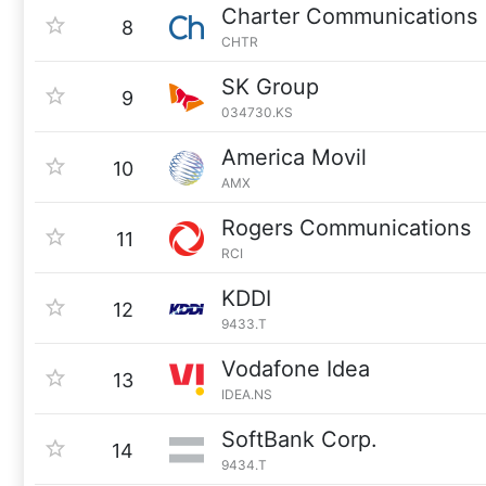
Charter Communications
8
CHTR
SK Group
9
034730.KS
America Movil
10
AMX
Rogers Communications
11
RCI
KDDI
12
9433.T
Vodafone Idea
13
IDEA.NS
SoftBank Corp.
14
9434.T