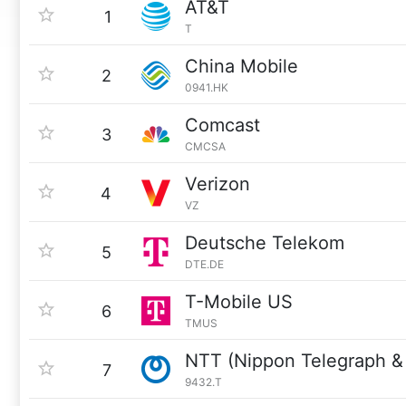
AT&T
1
T
China Mobile
2
0941.HK
Comcast
3
CMCSA
Verizon
4
VZ
Deutsche Telekom
5
DTE.DE
T-Mobile US
6
TMUS
NTT (Nippon Telegraph &
7
9432.T