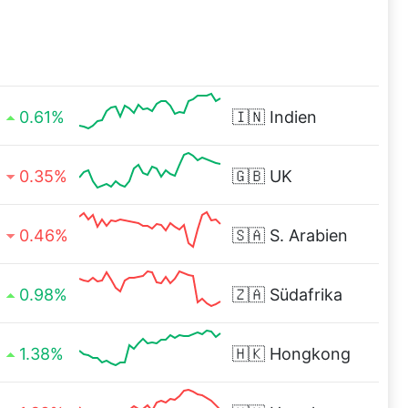
0.61%
🇮🇳
Indien
0.35%
🇬🇧
UK
0.46%
🇸🇦
S. Arabien
0.98%
🇿🇦
Südafrika
1.38%
🇭🇰
Hongkong