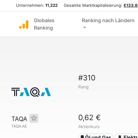
Unternehmen:
11,222
Gesamte Marktkapitalisierung:
€133.6
Globales
Ranking nach Ländern
Ranking
#310
Rang
0,62 €
TAQA
TAQA.AE
Aktienkurs
🛢 Öl und Gas
🔋 Elektr