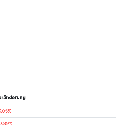
eränderung
6.05%
0.89%