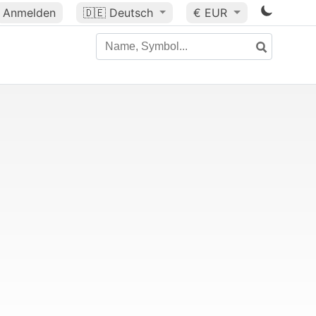
Anmelden
🇩🇪
Deutsch
€ EUR