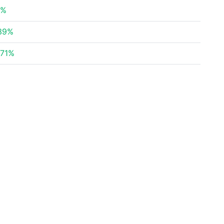
4%
39%
.71%