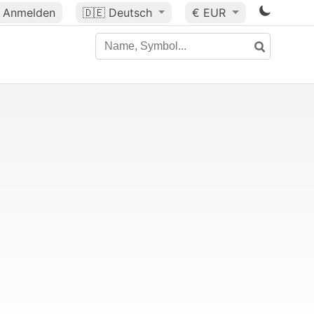
Anmelden
🇩🇪
Deutsch
€ EUR