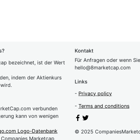
s?
Kontakt
Für Anfragen oder wenn Sie
ap bezeichnet, ist der Wert
hel
lo@8market
cap.com
rden, indem der Aktienkurs
Links
 wird.
-
Privacy policy
-
Terms and conditions
MarketCap.com verbunden
gerung kann von wenigen
go.com Logo-Datenbank
© 2025 CompaniesMarket
n. Companies Marketcap