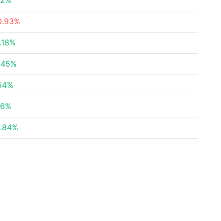
.2%
0.93%
.18%
.45%
54%
06%
.84%