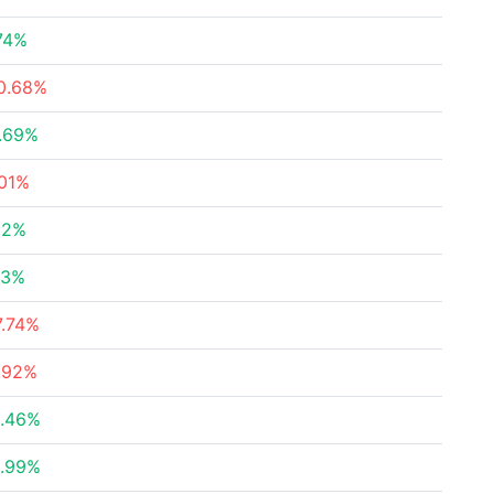
74%
0.68%
.69%
.01%
62%
63%
7.74%
.92%
.46%
.99%