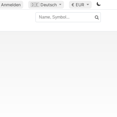
Anmelden
🇩🇪
Deutsch
€ EUR