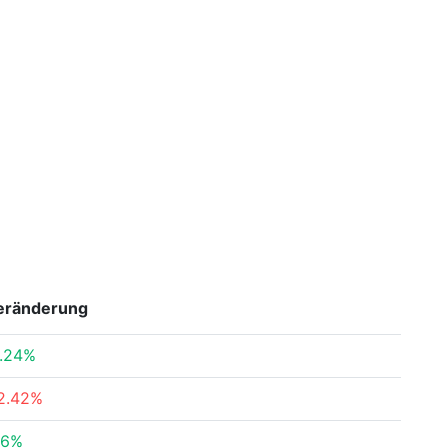
eränderung
.24%
2.42%
16%