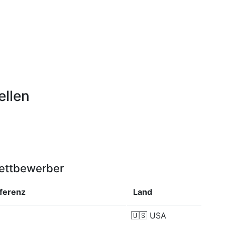
ellen
Wettbewerber
fferenz
Land
🇺🇸
USA