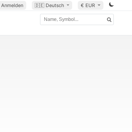
Anmelden
🇩🇪
Deutsch
€ EUR