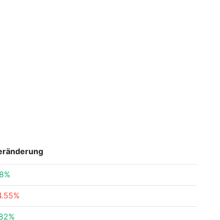
eränderung
.8%
4.55%
.82%