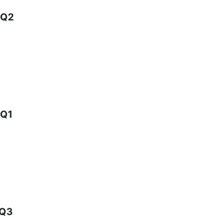
Q2
Q1
Q3