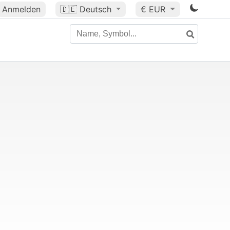
Anmelden
🇩🇪
Deutsch
€ EUR