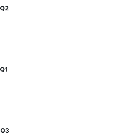
Q2
Q1
Q3