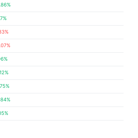
.86%
97%
.83%
.07%
96%
.12%
.75%
.84%
05%