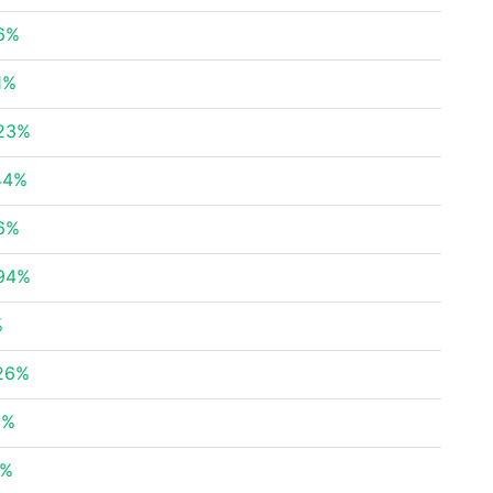
6%
1%
23%
44%
6%
94%
%
26%
5%
4%