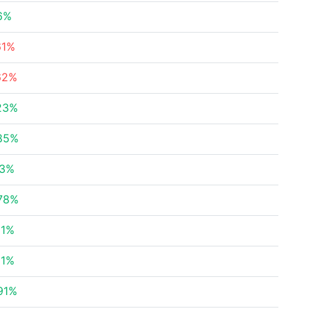
6%
61%
62%
23%
85%
73%
78%
81%
21%
91%