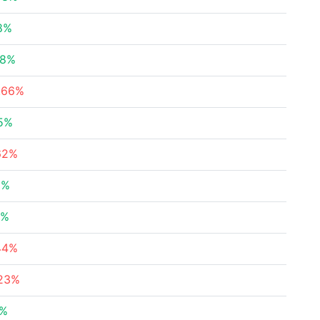
8%
68%
.66%
5%
62%
6%
9%
44%
.23%
1%