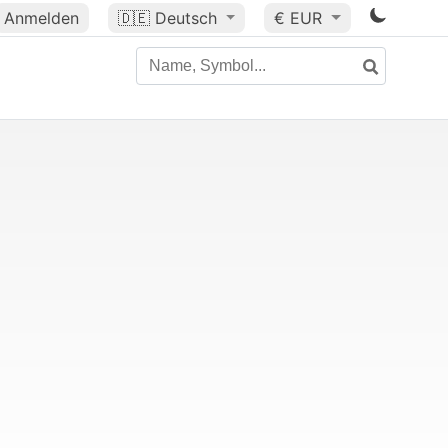
Anmelden
🇩🇪
Deutsch
€ EUR