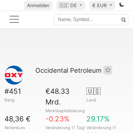
Anmelden
🇩🇪
DE
€ EUR
Occidental Petroleum
#451
€48.33
🇺🇸
Rang
Land
Mrd.
Marktkapitalisierung
48,36 €
-0.23%
29.17%
Aktienkurs
Veränderung (1 Tag)
Veränderung (1