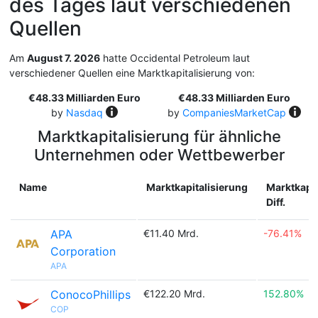
des Tages laut verschiedenen
Quellen
Am
August 7. 2026
hatte Occidental Petroleum laut
verschiedener Quellen eine Marktkapitalisierung von:
€48.33 Milliarden Euro
€48.33 Milliarden Euro
by
Nasdaq
by
CompaniesMarketCap
Marktkapitalisierung für ähnliche
Unternehmen oder Wettbewerber
Name
Marktkapitalisierung
Marktkapit
Diff.
APA
€11.40 Mrd.
-76.41%
Corporation
APA
ConocoPhillips
€122.20 Mrd.
152.80%
COP