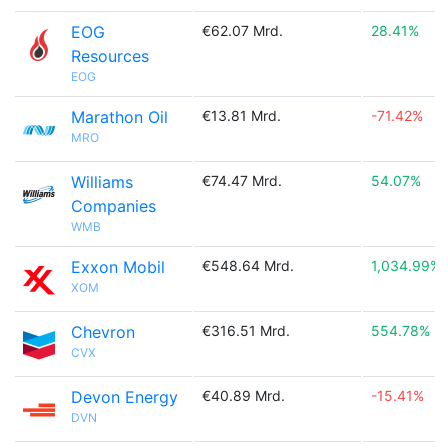
EOG
€62.07 Mrd.
28.41%
Resources
EOG
Marathon Oil
€13.81 Mrd.
-71.42%
MRO
Williams
€74.47 Mrd.
54.07%
Companies
WMB
Exxon Mobil
€548.64 Mrd.
1,034.99%
XOM
Chevron
€316.51 Mrd.
554.78%
CVX
Devon Energy
€40.89 Mrd.
-15.41%
DVN