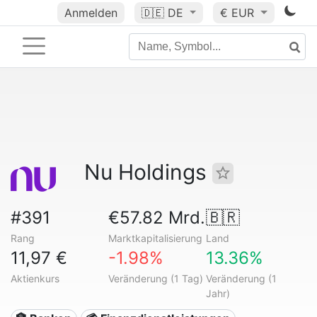
Anmelden
🇩🇪
DE
€ EUR
Nu Holdings
#391
€57.82 Mrd.
🇧🇷
Rang
Marktkapitalisierung
Land
11,97 €
-1.98%
13.36%
Aktienkurs
Veränderung (1 Tag)
Veränderung (1
Jahr)