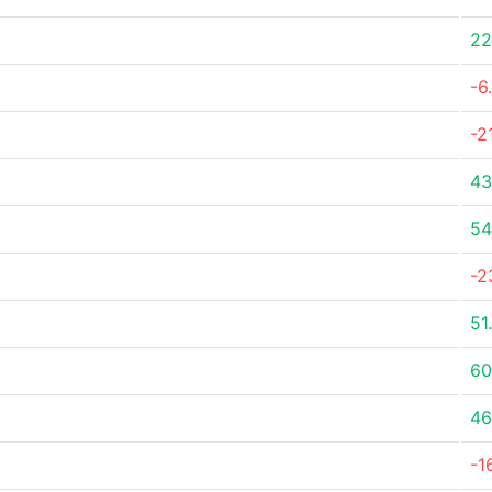
22
-6
-2
43
54
-2
51
60
46
-1