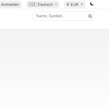
Anmelden
🇩🇪
Deutsch
€ EUR