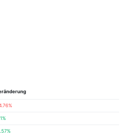
eränderung
4.76%
11%
.57%