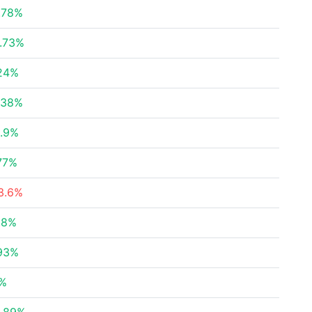
.78%
.73%
24%
.38%
.9%
77%
3.6%
.8%
93%
%