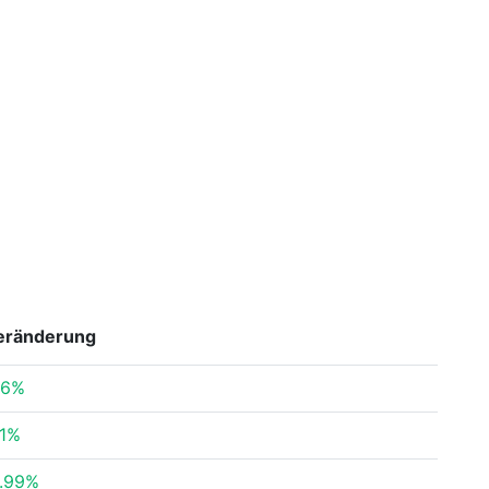
eränderung
36%
11%
.99%