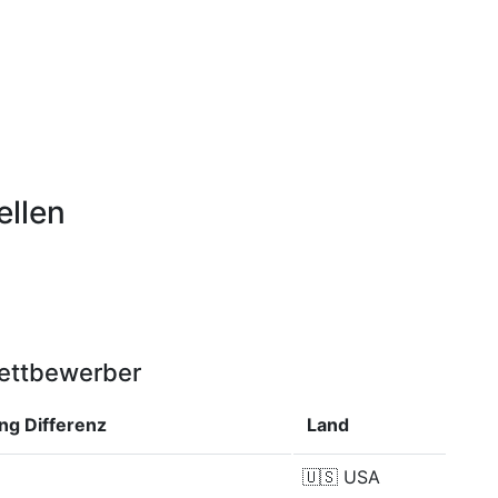
ellen
Wettbewerber
ung
Differenz
Land
🇺🇸
USA