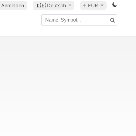
Anmelden
🇩🇪
Deutsch
€ EUR