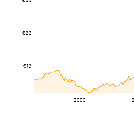
€3B
€2B
€1B
2000