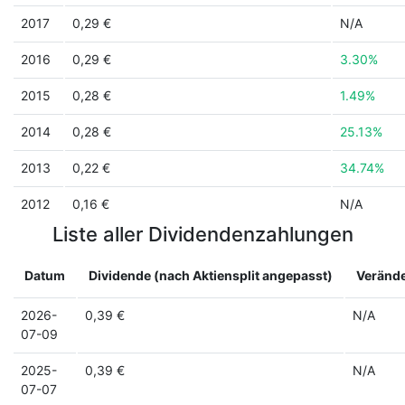
2017
0,29 €
N/A
2016
0,29 €
3.30%
2015
0,28 €
1.49%
2014
0,28 €
25.13%
2013
0,22 €
34.74%
2012
0,16 €
N/A
Liste aller Dividendenzahlungen
Datum
Dividende (nach Aktiensplit angepasst)
Veränd
2026-
0,39 €
N/A
07-09
2025-
0,39 €
N/A
07-07