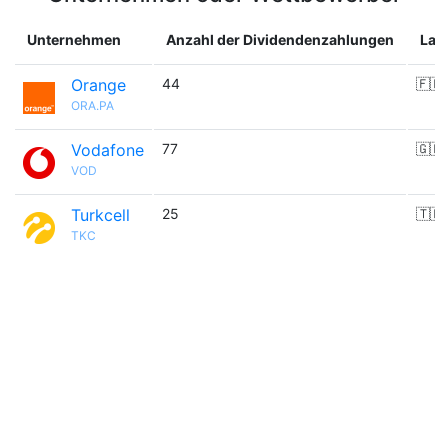
Unternehmen
Anzahl der Dividendenzahlungen
Lan
Orange
44
🇫🇷
ORA.PA
Vodafone
77
🇬🇧
VOD
Turkcell
25
🇹🇷
TKC