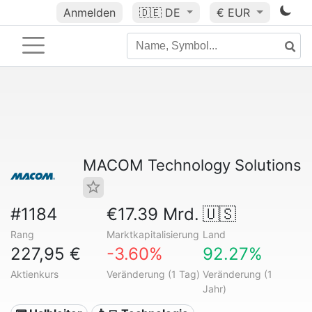
Anmelden
🇩🇪
DE
€ EUR
MACOM Technology Solutions
#1184
€17.39 Mrd.
🇺🇸
Rang
Marktkapitalisierung
Land
227,95 €
-3.60%
92.27%
Aktienkurs
Veränderung (1 Tag)
Veränderung (1
Jahr)