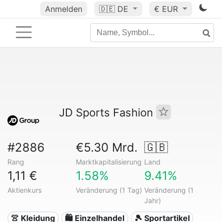
Anmelden
🇩🇪
DE
€ EUR
JD Sports Fashion
#2886
€5.30 Mrd.
🇬🇧
Rang
Marktkapitalisierung
Land
1,11 €
1.58%
9.41%
Aktienkurs
Veränderung (1 Tag)
Veränderung (1
Jahr)
👚 Kleidung
🛍️ Einzelhandel
🎾 Sportartikel