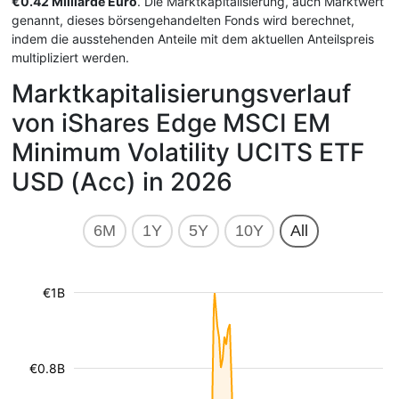
€0.42 Milliarde Euro
. Die Marktkapitalisierung, auch Marktwert
genannt, dieses börsengehandelten Fonds wird berechnet,
indem die ausstehenden Anteile mit dem aktuellen Anteilspreis
multipliziert werden.
Marktkapitalisierungsverlauf
von iShares Edge MSCI EM
Minimum Volatility UCITS ETF
USD (Acc) in 2026
6M
1Y
5Y
10Y
All
€1B
€0.8B