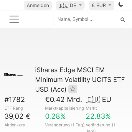
Anmelden
🇩🇪
DE
€ EUR
iShares Edge MSCI EM
Minimum Volatility UCITS ETF
USD (Acc)
#1782
€0.42 Mrd.
🇪🇺 EU
ETF Rang
Marktkapitalisierung
Markt
39,02 €
0.28%
22.83%
Aktienkurs
Veränderung (1 Tag)
Veränderung (1
Jahr)