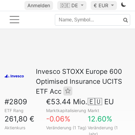
Anmelden
🇩🇪
DE
€ EUR
Invesco STOXX Europe 600
Optimised Insurance UCITS
ETF Acc
#2809
€53.44 Mio.
🇪🇺 EU
ETF Rang
Marktkapitalisierung
Markt
261,80 €
-0.06%
12.60%
Aktienkurs
Veränderung (1 Tag)
Veränderung (1
Jahr)