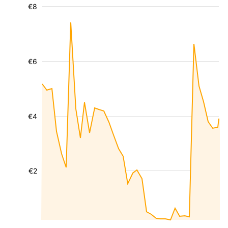
€8
€6
€4
€2