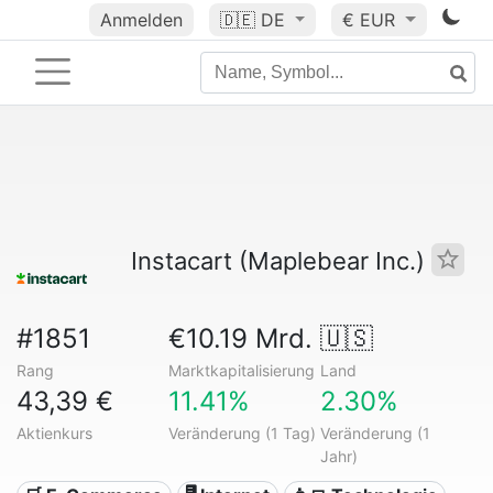
Anmelden
🇩🇪
DE
€ EUR
Instacart (Maplebear Inc.)
#1851
€10.19 Mrd.
🇺🇸
Rang
Marktkapitalisierung
Land
43,39 €
11.41%
2.30%
Aktienkurs
Veränderung (1 Tag)
Veränderung (1
Jahr)