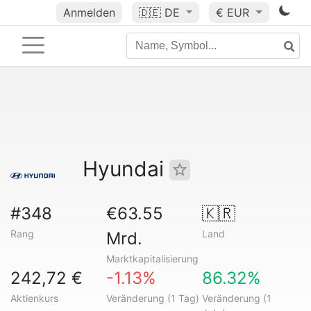
Anmelden
🇩🇪
DE
€ EUR
Hyundai
#348
€63.55
🇰🇷
Rang
Land
Mrd.
Marktkapitalisierung
242,72 €
-1.13%
86.32%
Aktienkurs
Veränderung (1 Tag)
Veränderung (1