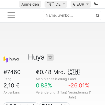
Anmelden
🇩🇪
DE
€ EUR
Huya
#7460
€0.48 Mrd.
🇨🇳
Rang
Marktkapitalisierung
Land
2,10 €
0.83%
-26.01%
Aktienkurs
Veränderung (1 Tag)
Veränderung (1
Jahr)