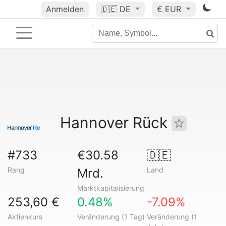
Anmelden
🇩🇪
DE
€ EUR
Hannover Rück
#733
€30.58
🇩🇪
Rang
Land
Mrd.
Marktkapitalisierung
253,60 €
0.48%
-7.09%
Aktienkurs
Veränderung (1 Tag)
Veränderung (1