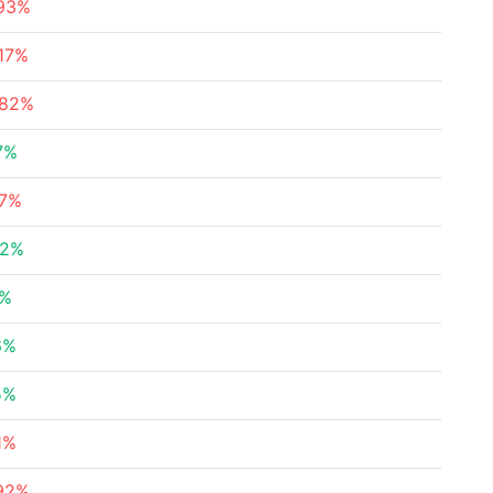
.93%
.17%
.82%
7%
37%
02%
2%
6%
5%
1%
.92%