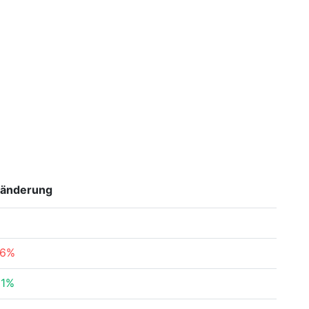
ränderung
.6%
51%