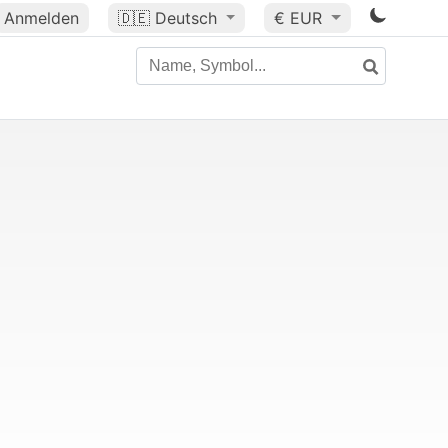
Anmelden
🇩🇪
Deutsch
€ EUR