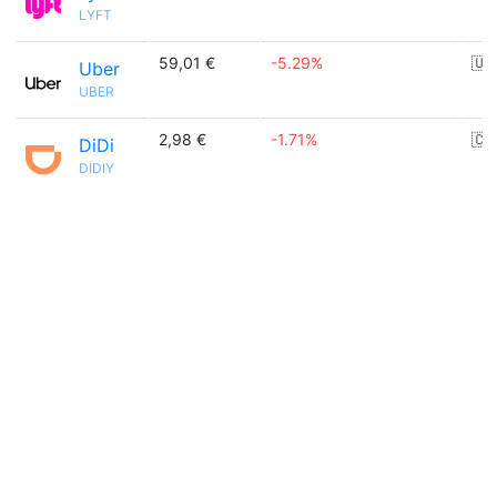
LYFT
59,01 €
-5.29%
🇺
Uber
UBER
2,98 €
-1.71%
🇨
DiDi
DIDIY