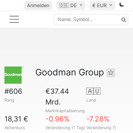
Anmelden
🇩🇪
DE
€ EUR
Goodman Group
#606
€37.44
🇦🇺
Rang
Land
Mrd.
Marktkapitalisierung
18,31 €
-0.96%
-7.28%
Aktienkurs
Veränderung (1 Tag)
Veränderung (1