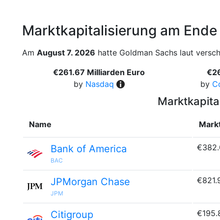
Marktkapitalisierung am Ende
Am
August 7. 2026
hatte Goldman Sachs laut verschi
€261.67 Milliarden Euro
€26
by
Nasdaq
by
C
Marktkapita
Name
Markt
€382.
Bank of America
BAC
€821.
JPMorgan Chase
JPM
€195.
Citigroup