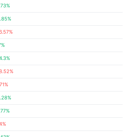
.73%
.85%
6.57%
7%
4.3%
8.52%
.71%
.28%
.77%
.4%