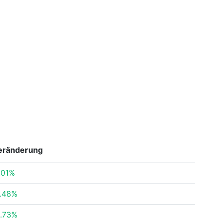
eränderung
.01%
.48%
.73%