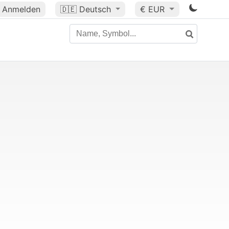
Anmelden
🇩🇪
Deutsch
€ EUR