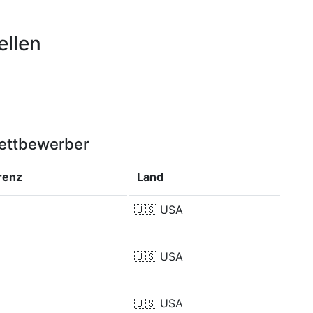
ellen
Wettbewerber
renz
Land
🇺🇸
USA
🇺🇸
USA
🇺🇸
USA