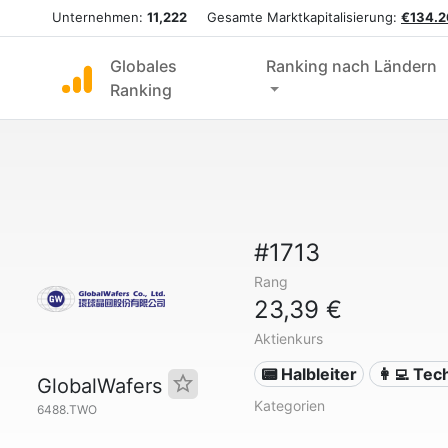
Unternehmen:
11,222
Gesamte Marktkapitalisierung:
€134.2
Globales
Ranking nach Ländern
Ranking
#1713
Rang
23,39 €
Aktienkurs
📟 Halbleiter
👩‍💻 Tec
GlobalWafers
Kategorien
6488.TWO