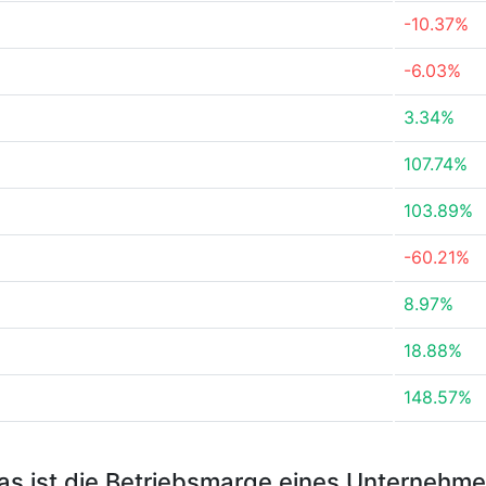
-10.37%
-6.03%
3.34%
107.74%
103.89%
-60.21%
8.97%
18.88%
148.57%
s ist die Betriebsmarge eines Unternehm