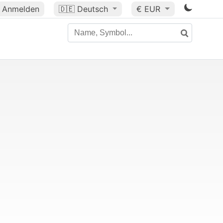
Anmelden
🇩🇪
Deutsch
€ EUR