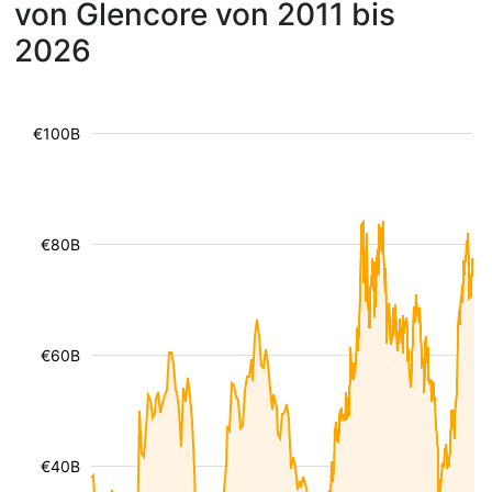
von Glencore von 2011 bis
2026
€100B
€80B
€60B
€40B