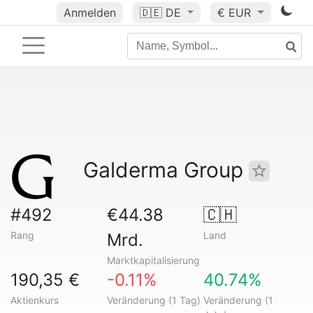
Anmelden
🇩🇪
DE
€ EUR
Galderma Group
#492
€44.38
🇨🇭
Rang
Land
Mrd.
Marktkapitalisierung
190,35 €
-0.11%
40.74%
Aktienkurs
Veränderung (1 Tag)
Veränderung (1