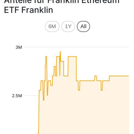
Anteile für Franklin Ethereum
ETF Franklin
6M
1Y
All
3M
2.5M