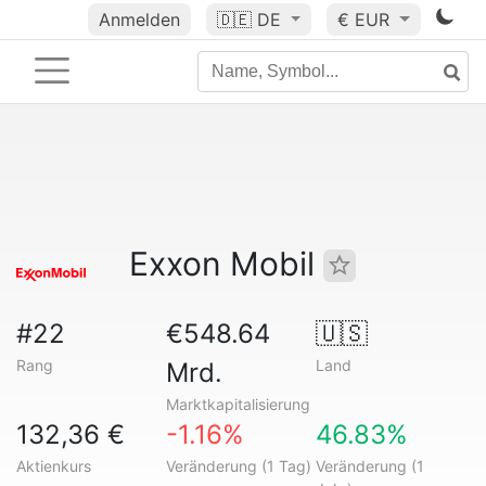
Anmelden
🇩🇪
DE
€ EUR
Exxon Mobil
#22
€548.64
🇺🇸
Rang
Land
Mrd.
Marktkapitalisierung
132,36 €
-1.16%
46.83%
Aktienkurs
Veränderung (1 Tag)
Veränderung (1