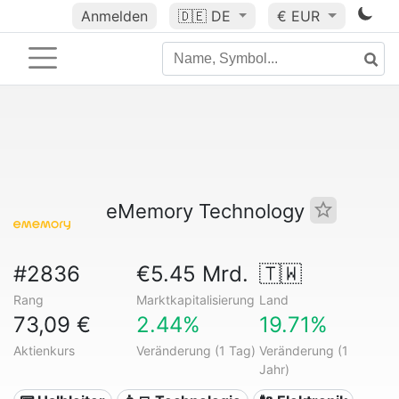
Anmelden
🇩🇪
DE
€ EUR
eMemory Technology
#2836
€5.45 Mrd.
🇹🇼
Rang
Marktkapitalisierung
Land
73,09 €
2.44%
19.71%
Aktienkurs
Veränderung (1 Tag)
Veränderung (1
Jahr)